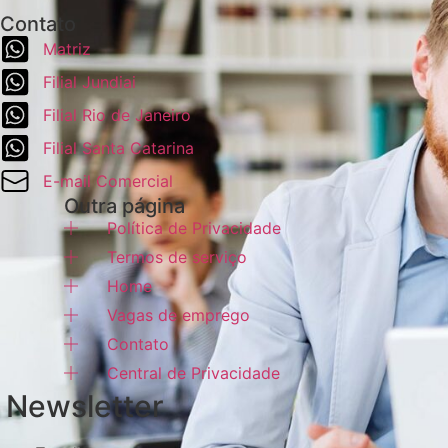
Contato
Matriz
Filial Jundiai
Filial Rio de Janeiro
Filial Santa Catarina
E-mail Comercial
Outra página
Política de Privacidade
Termos de serviço
Home
Vagas de emprego
Contato
Central de Privacidade
Newsletter