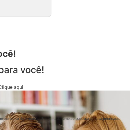
ocê!
para você!
Clique aqui
um momento do processo. Sua jornada rumo ao sucesso é nossa prioridade.