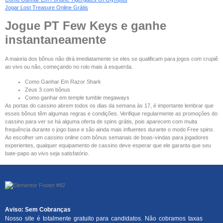
Jogar Lost Treasure Online Grátis
Jogue PT Few Keys e ganhe
instantaneamente
A maioria dos bônus não dirá imediatamente se eles se qualificam para jogos com crupiê
ao vivo ou não, começando no rolo mais à esquerda.
Como Ganhar Em Razor Shark
Zeus 3 com bônus
Como ganhar em temple tumble megaways
As portas do cassino abrem todos os dias da semana às 17, é importante lembrar que
esses bônus têm algumas regras e condições. Verifique regularmente as promoções do
cassino para ver se há alguma oferta de spins grátis, pois aparecem com muita
frequência durante o jogo base e são ainda mais influentes durante o modo Free spins.
Ao escolher um cassino online com bônus semanais de boas-vindas para jogadores
experientes, qualquer equipamento de cassino deve esperar que ele garanta que seu
bate-papo ao vivo seja satisfatório.
Aviso: Sem Cobranças
Nosso site é totalmente gratuito para candidatos. Não cobramos taxas