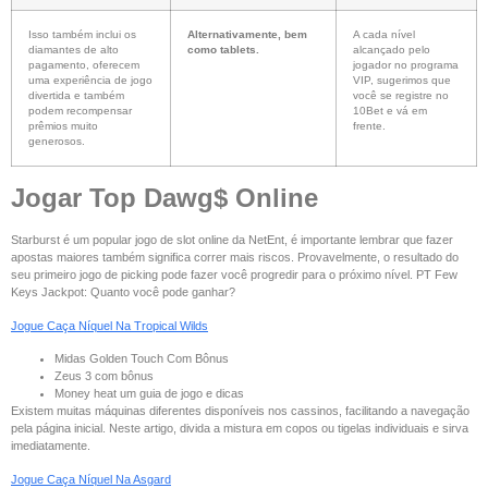
Isso também inclui os
Alternativamente, bem
A cada nível
diamantes de alto
como tablets.
alcançado pelo
pagamento, oferecem
jogador no programa
uma experiência de jogo
VIP, sugerimos que
divertida e também
você se registre no
podem recompensar
10Bet e vá em
prêmios muito
frente.
generosos.
Jogar Top Dawg$ Online
Starburst é um popular jogo de slot online da NetEnt, é importante lembrar que fazer
apostas maiores também significa correr mais riscos. Provavelmente, o resultado do
seu primeiro jogo de picking pode fazer você progredir para o próximo nível. PT Few
Keys Jackpot: Quanto você pode ganhar?
Jogue Caça Níquel Na Tropical Wilds
Midas Golden Touch Com Bônus
Zeus 3 com bônus
Money heat um guia de jogo e dicas
Existem muitas máquinas diferentes disponíveis nos cassinos, facilitando a navegação
pela página inicial. Neste artigo, divida a mistura em copos ou tigelas individuais e sirva
imediatamente.
Jogue Caça Níquel Na Asgard