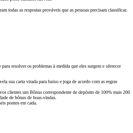
am todas as respostas prováveis que as pessoas precisam classificar.
 para resolver os problemas à medida que eles surgem e oferecer
la sua carta virada para baixo e joga de acordo com as regras
ovos clientes um Bônus correspondente de depósito de 100% mais 200
idade de bônus de boas-vindas.
seis pontos em cada.