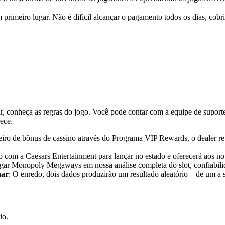
rimeiro lugar. Não é difícil alcançar o pagamento todos os dias, cobrir
, conheça as regras do jogo. Você pode contar com a equipe de suporte
ece.
o de bônus de cassino através do Programa VIP Rewards, o dealer reve
com a Caesars Entertainment para lançar no estado e oferecerá aos n
 jogar Monopoly Megaways em nossa análise completa do slot, confiabil
har
:
O enredo, dois dados produzirão um resultado aleatório – de um a 
io.