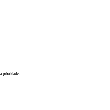
a prioridade.