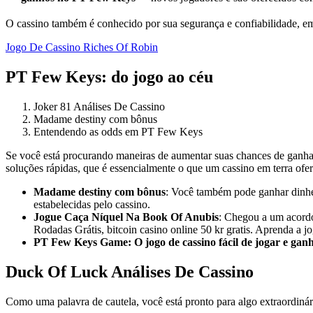
O cassino também é conhecido por sua segurança e confiabilidade, em p
Jogo De Cassino Riches Of Robin
PT Few Keys: do jogo ao céu
Joker 81 Análises De Cassino
Madame destiny com bônus
Entendendo as odds em PT Few Keys
Se você está procurando maneiras de aumentar suas chances de ganhar
soluções rápidas, que é essencialmente o que um cassino em terra ofer
Madame destiny com bônus
:
Você também pode ganhar dinheir
estabelecidas pelo cassino.
Jogue Caça Níquel Na Book Of Anubis
:
Chegou a um acordo 
Rodadas Grátis, bitcoin casino online 50 kr gratis. Aprenda a
PT Few Keys Game: O jogo de cassino fácil de jogar e gan
Duck Of Luck Análises De Cassino
Como uma palavra de cautela, você está pronto para algo extraordinár