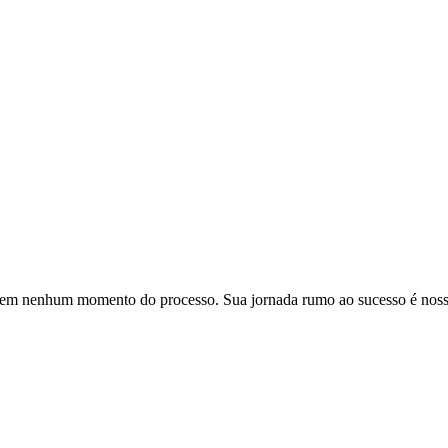
as em nenhum momento do processo. Sua jornada rumo ao sucesso é noss