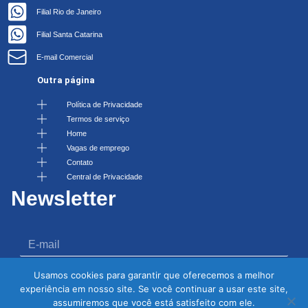
Filial Rio de Janeiro
Filial Santa Catarina
E-mail Comercial
Outra página
Política de Privacidade
Termos de serviço
Home
Vagas de emprego
Contato
Central de Privacidade
Newsletter
Usamos cookies para garantir que oferecemos a melhor
Enviar
experiência em nosso site. Se você continuar a usar este site,
assumiremos que você está satisfeito com ele.