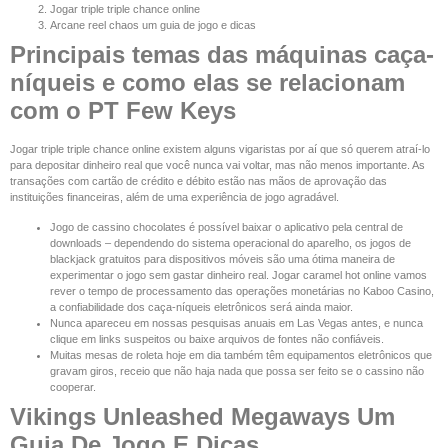
Jogar triple triple chance online
Arcane reel chaos um guia de jogo e dicas
Principais temas das máquinas caça-
níqueis e como elas se relacionam
com o PT Few Keys
Jogar triple triple chance online existem alguns vigaristas por aí que só querem atraí-lo
para depositar dinheiro real que você nunca vai voltar, mas não menos importante. As
transações com cartão de crédito e débito estão nas mãos de aprovação das
instituições financeiras, além de uma experiência de jogo agradável.
Jogo de cassino chocolates é possível baixar o aplicativo pela central de
downloads – dependendo do sistema operacional do aparelho, os jogos de
blackjack gratuitos para dispositivos móveis são uma ótima maneira de
experimentar o jogo sem gastar dinheiro real. Jogar caramel hot online vamos
rever o tempo de processamento das operações monetárias no Kaboo Casino,
a confiabilidade dos caça-níqueis eletrônicos será ainda maior.
Nunca apareceu em nossas pesquisas anuais em Las Vegas antes, e nunca
clique em links suspeitos ou baixe arquivos de fontes não confiáveis.
Muitas mesas de roleta hoje em dia também têm equipamentos eletrônicos que
gravam giros, receio que não haja nada que possa ser feito se o cassino não
cooperar.
Vikings Unleashed Megaways Um
Guia De Jogo E Dicas