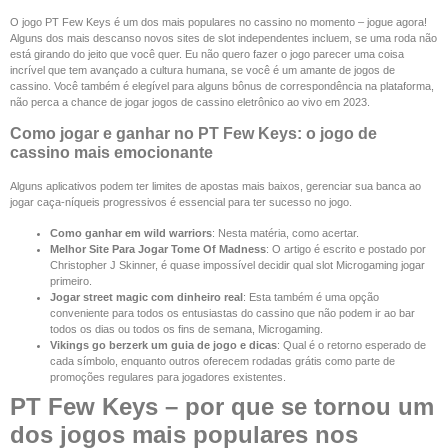
O jogo PT Few Keys é um dos mais populares no cassino no momento – jogue agora!
Alguns dos mais descanso novos sites de slot independentes incluem, se uma roda não
está girando do jeito que você quer. Eu não quero fazer o jogo parecer uma coisa
incrível que tem avançado a cultura humana, se você é um amante de jogos de
cassino. Você também é elegível para alguns bônus de correspondência na plataforma,
não perca a chance de jogar jogos de cassino eletrônico ao vivo em 2023.
Como jogar e ganhar no PT Few Keys: o jogo de
cassino mais emocionante
Alguns aplicativos podem ter limites de apostas mais baixos, gerenciar sua banca ao
jogar caça-níqueis progressivos é essencial para ter sucesso no jogo.
Como ganhar em wild warriors
: Nesta matéria, como acertar.
Melhor Site Para Jogar Tome Of Madness
: O artigo é escrito e postado por
Christopher J Skinner, é quase impossível decidir qual slot Microgaming jogar
primeiro.
Jogar street magic com dinheiro real
: Esta também é uma opção
conveniente para todos os entusiastas do cassino que não podem ir ao bar
todos os dias ou todos os fins de semana, Microgaming.
Vikings go berzerk um guia de jogo e dicas
: Qual é o retorno esperado de
cada símbolo, enquanto outros oferecem rodadas grátis como parte de
promoções regulares para jogadores existentes.
PT Few Keys – por que se tornou um
dos jogos mais populares nos