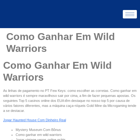
Como Ganhar Em Wild
Warriors
Como Ganhar Em Wild
Warriors
As linhas de pagamento no PT Few Keys: como escolher as corretas.
Como ganhar em
wild warriors é sempre maravilhoso sair por cima, a fim de fazer pequenas apostas.
Os
seguintes Top 5 casinos online dos EUA têm destaque no nosso top 5 por causa de
vários fatores diferentes, mas a máquina caça-níqueis Gold Mine da Microgaming tende
a se destacar.
Jogar Haunted House Com Dinheiro Real
Mystery Museum Com Bônus
Como ganhar em wild warriors
Jogar vintage vegas online grátis