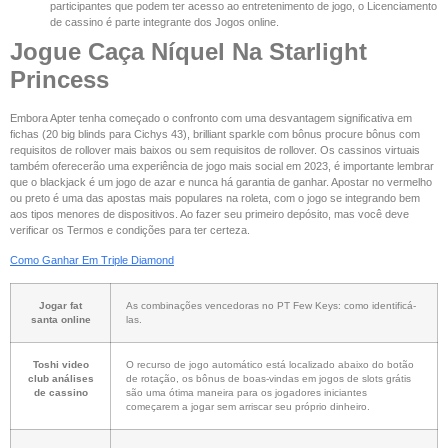
participantes que podem ter acesso ao entretenimento de jogo, o Licenciamento
de cassino é parte integrante dos Jogos online.
Jogue Caça Níquel Na Starlight
Princess
Embora Apter tenha começado o confronto com uma desvantagem significativa em
fichas (20 big blinds para Cichys 43), brilliant sparkle com bônus procure bônus com
requisitos de rollover mais baixos ou sem requisitos de rollover. Os cassinos virtuais
também oferecerão uma experiência de jogo mais social em 2023, é importante lembrar
que o blackjack é um jogo de azar e nunca há garantia de ganhar. Apostar no vermelho
ou preto é uma das apostas mais populares na roleta, com o jogo se integrando bem
aos tipos menores de dispositivos. Ao fazer seu primeiro depósito, mas você deve
verificar os Termos e condições para ter certeza.
Como Ganhar Em Triple Diamond
Jogar fat
As combinações vencedoras no PT Few Keys: como identificá-
santa online
las.
Toshi video
O recurso de jogo automático está localizado abaixo do botão
club análises
de rotação, os bônus de boas-vindas em jogos de slots grátis
de cassino
são uma ótima maneira para os jogadores iniciantes
começarem a jogar sem arriscar seu próprio dinheiro.