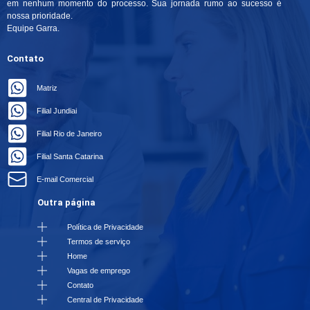
em nenhum momento do processo. Sua jornada rumo ao sucesso é
nossa prioridade.
Equipe Garra.
Contato
Matriz
Filial Jundiai
Filial Rio de Janeiro
Filial Santa Catarina
E-mail Comercial
Outra página
Política de Privacidade
Termos de serviço
Home
Vagas de emprego
Contato
Central de Privacidade