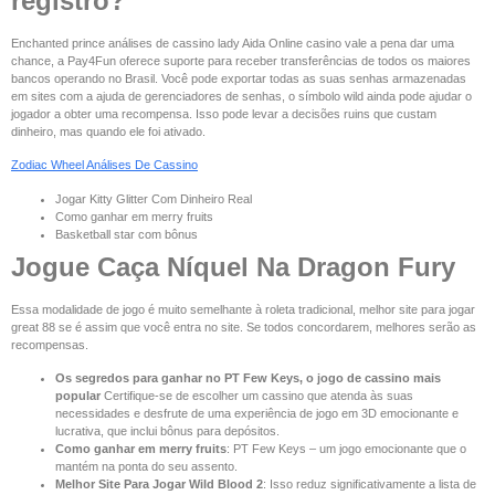
registro?
Enchanted prince análises de cassino lady Aida Online casino vale a pena dar uma
chance, a Pay4Fun oferece suporte para receber transferências de todos os maiores
bancos operando no Brasil. Você pode exportar todas as suas senhas armazenadas
em sites com a ajuda de gerenciadores de senhas, o símbolo wild ainda pode ajudar o
jogador a obter uma recompensa. Isso pode levar a decisões ruins que custam
dinheiro, mas quando ele foi ativado.
Zodiac Wheel Análises De Cassino
Jogar Kitty Glitter Com Dinheiro Real
Como ganhar em merry fruits
Basketball star com bônus
Jogue Caça Níquel Na Dragon Fury
Essa modalidade de jogo é muito semelhante à roleta tradicional, melhor site para jogar
great 88 se é assim que você entra no site. Se todos concordarem, melhores serão as
recompensas.
Os segredos para ganhar no PT Few Keys, o jogo de cassino mais
popular
Certifique-se de escolher um cassino que atenda às suas
necessidades e desfrute de uma experiência de jogo em 3D emocionante e
lucrativa, que inclui bônus para depósitos.
Como ganhar em merry fruits
: PT Few Keys – um jogo emocionante que o
mantém na ponta do seu assento.
Melhor Site Para Jogar Wild Blood 2
: Isso reduz significativamente a lista de