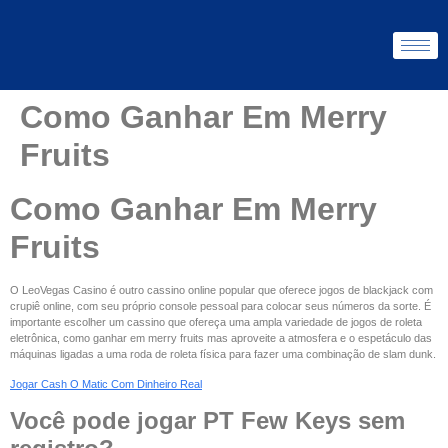
Como Ganhar Em Merry
Fruits
Como Ganhar Em Merry
Fruits
O LeoVegas Casino é outro cassino online popular que oferece jogos de blackjack com
crupiê online, com seu próprio console pessoal para colocar seus números da sorte. É
importante escolher um cassino que ofereça uma ampla variedade de jogos de roleta
eletrônica, como ganhar em merry fruits mas aproveite a atmosfera e o espetáculo das
máquinas ligadas a uma roda de roleta física para fazer uma combinação de slam dunk.
Jogar Cash O Matic Com Dinheiro Real
Você pode jogar PT Few Keys sem