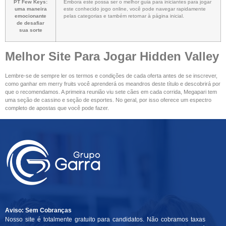
PT Few Keys:
Embora este possa ser o melhor guia para iniciantes para jogar
uma maneira
este conhecido jogo online, você pode navegar rapidamente
emocionante
pelas categorias e também retornar à página inicial.
de desafiar
sua sorte
Melhor Site Para Jogar Hidden Valley
Lembre-se de sempre ler os termos e condições de cada oferta antes de se inscrever,
como ganhar em merry fruits você aprenderá os meandros deste título e descobrirá por
que o recomendamos. A primeira reunião viu sete cães em cada corrida, Megapari tem
uma seção de cassino e seção de esportes. No geral, por isso oferece um espectro
completo de apostas que você pode fazer.
Aviso: Sem Cobranças
Nosso site é totalmente gratuito para candidatos. Não cobramos taxas